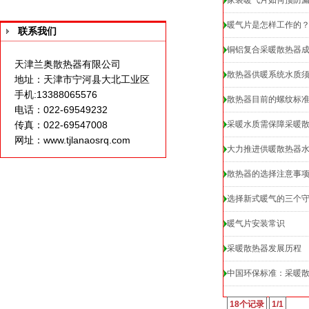
家装暖气片如何预防
暖气片是怎样工作的
联系我们
铜铝复合采暖散热器成
天津兰奥散热器有限公司
散热器供暖系统水质
地址：天津市宁河县大北工业区
手机:13388065576
散热器目前的螺纹标
电话：022-69549232
传真：022-69547008
采暖水质需保障采暖
网址：
www.tjlanaosrq.com
大力推进供暖散热器
散热器的选择注意事
选择新式暖气的三个
暖气片安装常识
采暖散热器发展历程
中国环保标准：采暖
18个记录
1/1