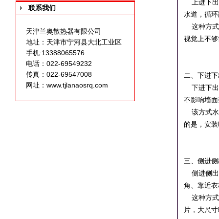
上进下出是
联系我们
水道，循环
这种方式适
天津兰奥散热器有限公司
视觉上不够
地址：天津市宁河县大北工业区
手机:13388065576
电话：022-69549232
传真：022-69547008
二、下进下
网址：
www.tjlanaosrq.com
下进下出是
不影响墙面
该方式水流
的是，安装
三、侧进侧
侧进侧出属
角、靠近衣
这种方式安
片，大尺寸