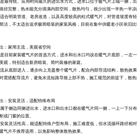
最传统、应用时间最久的进出水方式，进水口位于暖气片上端一侧，出
路径完整，热水能充分填满内部空间，散热均匀，很少出现一半热一半凉
合明装管道、老房改造，以及高度较高的柱式暖气片，对管道坡度有轻
简洁，不太适合追求极简暗装的家装风格，目前在集中供暖老小区依旧比
出：家用主流，美观省空间
目前家装暖气片的首选方式，进水和出水口均设在暖气片底部，一左一
美观，特别适合新房暗装、简约装修的家庭。
从底部进入，逐步向上充盈整个暖气片，配合内部导流结构，散热效果
时需搭配导流片，避免水流短路导致上部不热，施工规范的前提下，散热
出：安装灵活，适配特殊布局
于侧边同侧进出水，进水口和出水口都在暖气片同一侧，一上一下分布
柜或门窗的位置。
装灵活性高，能适配特殊户型布局，施工难度低，但水流循环路径相对
暖气片不推荐选用，以免影响整体散热效果。